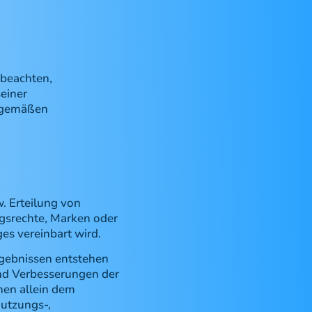
 beachten,
einer
gsgemäßen
. Erteilung von
gsrechte, Marken oder
es vereinbart wird.
rgebnissen entstehen
und Verbesserungen der
hen allein dem
Nutzungs-,