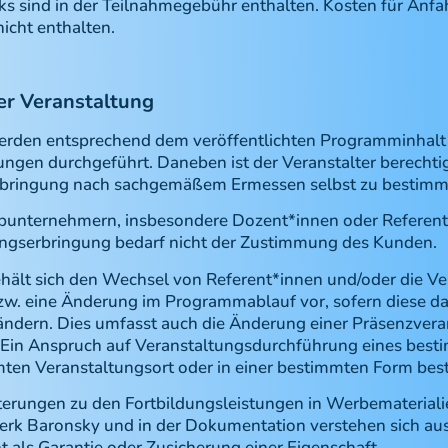
s sind in der Teilnahmegebühr enthalten. Kosten für Anfahr
icht enthalten.
er Veranstaltung
erden entsprechend dem veröffentlichten Programminhalt
ngen durchgeführt. Daneben ist der Veranstalter berechti
erbringung nach sachgemäßem Ermessen selbst zu bestimm
ubunternehmern, insbesondere Dozent*innen oder Referent
tungserbringung bedarf nicht der Zustimmung des Kunden.
ehält sich den Wechsel von Referent*innen und/oder die V
zw. eine Änderung im Programmablauf vor, sofern diese da
ändern. Dies umfasst auch die Änderung einer Präsenzveran
 Ein Anspruch auf Veranstaltungsdurchführung eines best
ten Veranstaltungsort oder in einer bestimmten Form best
terungen zu den Fortbildungsleistungen in Werbemateriali
rk Baronsky und in der Dokumentation verstehen sich auss
 als Garantie oder Zusicherung einer Eigenschaft.