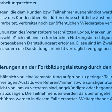
rbeitungsrechte zu.
lagen, die dem Kunden bzw. Teilnehmer ausgehändigt werd
itz des Kunden über. Sie dürfen ohne schriftliche Zustim
verarbeitet, verbreitet noch zur öffentlichen Wiedergabe v
zugunsten des Veranstalters geschützten Logos, Marken un
schließlich mit einer erforderlichen Nutzungsberechtigun
orgegebenen Darstellungsart erfolgen. Diese sind im Zwei
, sofern die Darstellungsart nicht vertraglich vorgegeben i
erungen an der Fortbildungsleistung durch den
ehält sich vor, eine Veranstaltung aufgrund zu geringer Te
weitigen Ausfalls von Referent*innen sowie sonstiger St
nicht von ihm zu vertreten sind, angekündigte oder begonn
n abzusagen. Die Teilnehmenden werden darüber umgehend
ebühren werden in diesem Falle erstattet. Weitergehende 