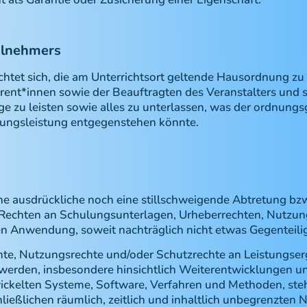
eilnehmers
chtet sich, die am Unterrichtsort geltende Hausordnung zu
ent*innen sowie der Beauftragten des Veranstalters und s
lge zu leisten sowie alles zu unterlassen, was der ordnun
ungsleistung entgegenstehen könnte.
ine ausdrückliche noch eine stillschweigende Abtretung bzw
echten an Schulungsunterlagen, Urheberrechten, Nutzun
n Anwendung, soweit nachträglich nicht etwas Gegenteilig
hte, Nutzungsrechte und/oder Schutzrechte an Leistungse
 werden, insbesondere hinsichtlich Weiterentwicklungen 
ickelten Systeme, Software, Verfahren und Methoden, ste
hließlichen räumlich, zeitlich und inhaltlich unbegrenzten 