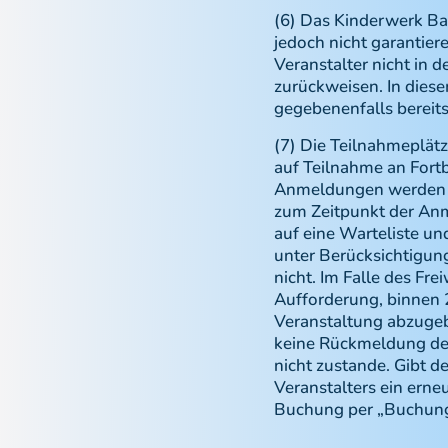
(6) Das Kinderwerk Bar
jedoch nicht garantier
Veranstalter nicht in 
zurückweisen. In diese
gegebenenfalls bereits
(7) Die Teilnahmeplät
auf Teilnahme an Fort
Anmeldungen werden gr
zum Zeitpunkt der Anm
auf eine Warteliste u
unter Berücksichtigun
nicht. Im Falle des Fr
Aufforderung, binnen 
Veranstaltung abzugebe
keine Rückmeldung des
nicht zustande. Gibt d
Veranstalters ein erne
Buchung per „Buchungs