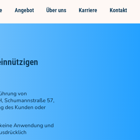
e
Angebot
Über uns
Karriere
Kontakt
innützigen
führung von
H, Schumannstraße 57,
ag des Kunden oder
n keine Anwendung und
usdrücklich