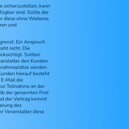
e sicherzustellen, kann
ügbar sind. Sollte der
er diese ohne Weiteres
eren und
grenzt. Ein Anspruch
ht nicht. Die
ksichtigt. Sollten
ranstalter den Kunden
eilnahmeplätze werden
Kunden hierauf besteht
 E-Mail die
zur Teilnahme an der
lb der genannten Frist
nd der Vertrag kommt
derung des
r Veranstalter diese