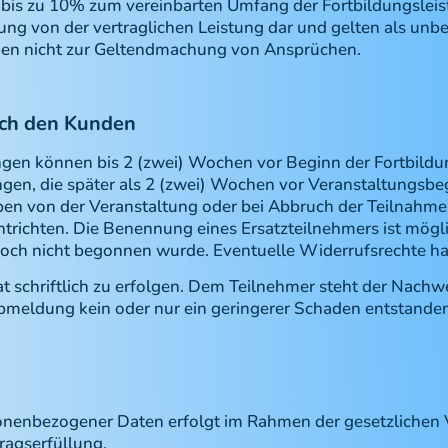
is zu 10% zum vereinbarten Umfang der Fortbildungsleist
g von der vertraglichen Leistung dar und gelten als unbea
den nicht zur Geltendmachung von Ansprüchen.
rch den Kunden
ngen können bis 2 (zwei) Wochen vor Beginn der Fortbildun
ngen, die später als 2 (zwei) Wochen vor Veranstaltungsbe
ben von der Veranstaltung oder bei Abbruch der Teilnahme i
richten. Die Benennung eines Ersatzteilnehmers ist mögli
noch nicht begonnen wurde. Eventuelle Widerrufsrechte h
at schriftlich zu erfolgen. Dem Teilnehmer steht der Nachw
bmeldung kein oder nur ein geringerer Schaden entstanden 
onenbezogener Daten erfolgt im Rahmen der gesetzlichen 
tragserfüllung.