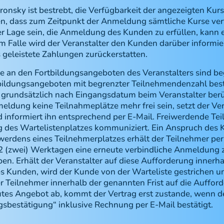
onsky ist bestrebt, die Verfügbarkeit der angezeigten Kurs
en, dass zum Zeitpunkt der Anmeldung sämtliche Kurse verf
der Lage sein, die Anmeldung des Kunden zu erfüllen, kann 
m Falle wird der Veranstalter den Kunden darüber informi
 geleistete Zahlungen zurückerstatten.
ze an den Fortbildungsangeboten des Veranstalters sind be
bildungsangeboten mit begrenzter Teilnehmendenzahl beste
undsätzlich nach Eingangsdatum beim Veranstalter berüc
eldung keine Teilnahmeplätze mehr frei sein, setzt der Ve
nd informiert ihn entsprechend per E-Mail. Freiwerdende T
g des Wartelistenplatzes kommuniziert. Ein Anspruch des 
eiwerdens eines Teilnehmerplatzes erhält der Teilnehmer per
2 (zwei) Werktagen eine erneute verbindliche Anmeldung 
n. Erhält der Veranstalter auf diese Aufforderung innerha
 Kunden, wird der Kunde von der Warteliste gestrichen u
er Teilnehmer innerhalb der genannten Frist auf die Auffor
utes Angebot ab, kommt der Vertrag erst zustande, wenn de
bestätigung“ inklusive Rechnung per E-Mail bestätigt.